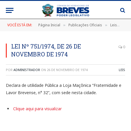
VOCÊ ESTÁ EM:
Página Inicial
Publicações Oficiais
Leis
LEI
»
»
»
LEI Nº 751/1974, DE 26 DE
0
NOVEMBRO DE 1974
POR
ADMINISTRADOR
ON
26 DE NOVEMBRO DE 1974
LEIS
Declara de utilidade Pública a Loja Maçônica “Fraternidade e
Lavor Brevense, n° 32”, com sede nesta cidade.
Clique aqui para visualizar