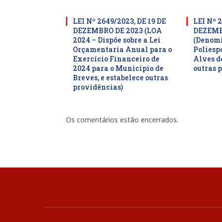
LEI Nº 2649/2023, DE 19 DE
LEI Nº 2
DEZEMBRO DE 2023 (LOA
DEZEMB
2024 – Dispõe sobre a Lei
(Denom
Orçamentaria Anual para o
Poliesp
Exercício Financeiro de
Alves d
2024 para o Município de
outras 
Breves, e estabelece outras
providências)
Os comentários estão encerrados.