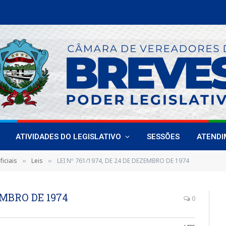
Vereadoras de Breves fortalecem liderança feminina em encontro estadual
ATIVIDADES DO LEGISLATIVO
SESSÕES
ATEND
iciais
Leis
LEI Nº 761/1974, DE 24 DE DEZEMBRO DE 1974
»
»
ZEMBRO DE 1974
0