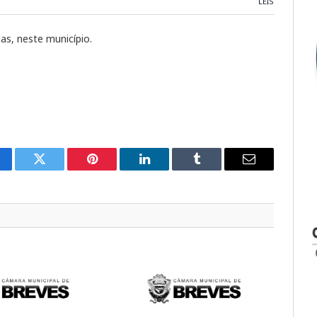
LEIS
ias, neste município.
cebook
Twitter
Pinterest
LinkedIn
Tumblr
E-
mail