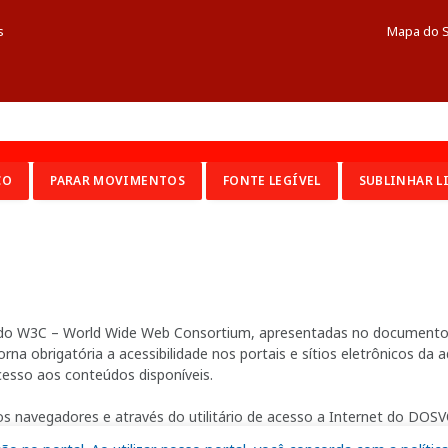
s
Mapa do S
CO
PARAR MOVIMENTOS
FONTE LEGÍVEL
SUBLINHAR L
ia do W3C – World Wide Web Consortium, apresentadas no documento 
na obrigatória a acessibilidade nos portais e sítios eletrônicos da
cesso aos conteúdos disponíveis.
s navegadores e através do utilitário de acesso a Internet do DOSVO