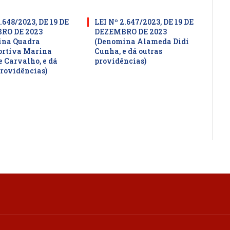
.648/2023, DE 19 DE
LEI Nº 2.647/2023, DE 19 DE
RO DE 2023
DEZEMBRO DE 2023
ina Quadra
(Denomina Alameda Didi
ortiva Marina
Cunha, e dá outras
e Carvalho, e dá
providências)
providências)