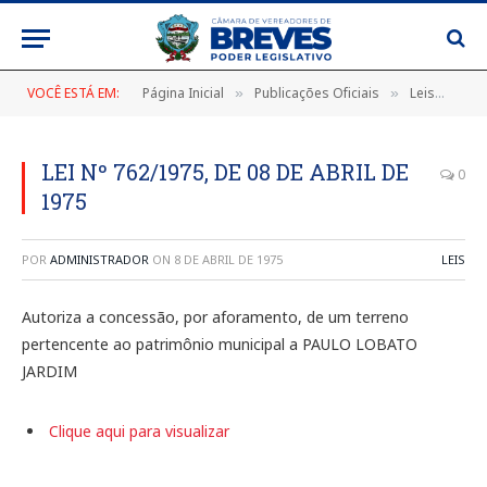
VOCÊ ESTÁ EM:
Página Inicial
Publicações Oficiais
Leis
LEI
»
»
»
LEI Nº 762/1975, DE 08 DE ABRIL DE
0
1975
POR
ADMINISTRADOR
ON
8 DE ABRIL DE 1975
LEIS
Autoriza a concessão, por aforamento, de um terreno
pertencente ao patrimônio municipal a PAULO LOBATO
JARDIM
Clique aqui para visualizar