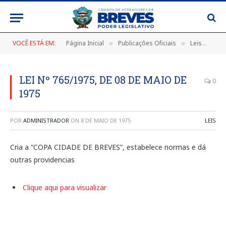
VOCÊ ESTÁ EM:
Página Inicial
Publicações Oficiais
Leis
LEI
»
»
»
LEI Nº 765/1975, DE 08 DE MAIO DE
0
1975
POR
ADMINISTRADOR
ON
8 DE MAIO DE 1975
LEIS
Cria a “COPA CIDADE DE BREVES”, estabelece normas e dá
outras providencias
Clique aqui para visualizar