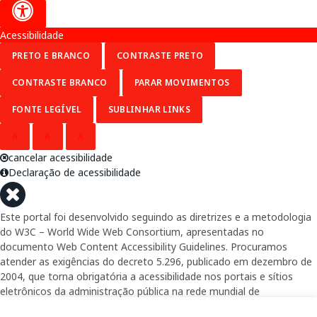
Acessibilidade
PRETO E BRANCO
CONTRASTE PRETO
CONTRASTE BRANCO
PARAR MOVIMENTOS
FONTE LEGÍVEL
SUBLINHAR LINKS
A
A
A
cancelar acessibilidade
Declaração de acessibilidade
Este portal foi desenvolvido seguindo as diretrizes e a metodologia
do W3C – World Wide Web Consortium, apresentadas no
documento Web Content Accessibility Guidelines. Procuramos
atender as exigências do decreto 5.296, publicado em dezembro de
2004, que torna obrigatória a acessibilidade nos portais e sítios
eletrônicos da administração pública na rede mundial de
computadores para o uso das pessoas com necessidades especiais,