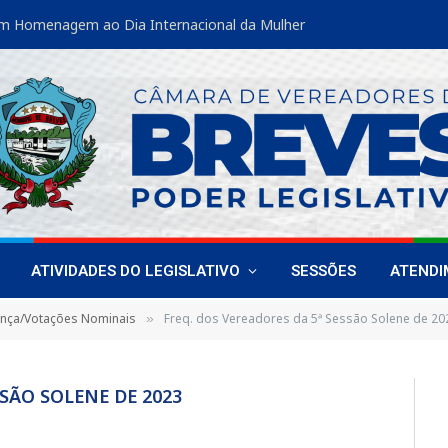
m Homenagem ao Dia Internacional da Mulher
ATIVIDADES DO LEGISLATIVO
SESSÕES
ATEND
ença/Votações Nominais
Freq. dos Vereadores da 5ª Sessão Solene de 20
»
SSÃO SOLENE DE 2023