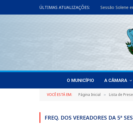
ÚLTIMAS ATUALIZAÇÕES:
Sessão Solene e
O MUNICÍPIO
A CÂMARA
VOCÊ ESTÁ EM:
Página Inicial
Lista de Pres
»
FREQ. DOS VEREADORES DA 5ª SE