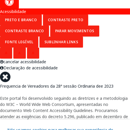
Acessibilidade
PRETO E BRANCO
CONTRASTE PRETO
CONTRASTE BRANCO
PARAR MOVIMENTOS
FONTE LEGÍVEL
SUBLINHAR LINKS
A
A
A
cancelar acessibilidade
Declaração de acessibilidade
Frequencia de Vereadores da 28ª sessão Ordinaria dee 2023
Este portal foi desenvolvido seguindo as diretrizes e a metodologia
do W3C – World Wide Web Consortium, apresentadas no
documento Web Content Accessibility Guidelines. Procuramos
atender as exigências do decreto 5.296, publicado em dezembro de
2004, que torna obrigatória a acessibilidade nos portais e sítios
eletrônicos da administração pública na rede mundial de
Nós usamos cookies para melhorar sua experiência de