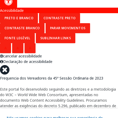
Acessibilidade
PRETO E BRANCO
CONTRASTE PRETO
CONTRASTE BRANCO
PARAR MOVIMENTOS
FONTE LEGÍVEL
SUBLINHAR LINKS
A
A
A
cancelar acessibilidade
Declaração de acessibilidade
Frequencia dos Vereadores da 45ª Sessão Ordinaria de 2023
Este portal foi desenvolvido seguindo as diretrizes e a metodologia
do W3C – World Wide Web Consortium, apresentadas no
documento Web Content Accessibility Guidelines. Procuramos
atender as exigências do decreto 5.296, publicado em dezembro de
2004, que torna obrigatória a acessibilidade nos portais e sítios
eletrônicos da administração pública na rede mundial de
Nós usamos cookies para melhorar sua experiência de