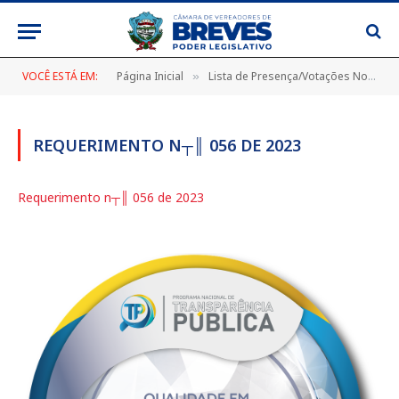
VOCÊ ESTÁ EM:
Página Inicial
Lista de Presença/Votações Nominais
»
REQUERIMENTO N┬║ 056 DE 2023
Requerimento n┬║ 056 de 2023