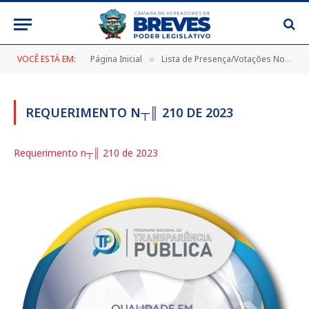
VOCÊ ESTÁ EM:
Página Inicial
Lista de Presença/Votações Nominais
»
REQUERIMENTO N┬║ 210 DE 2023
Requerimento n┬║ 210 de 2023