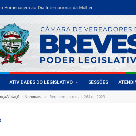
m Homenagem ao Dia Internacional da Mulher
ATIVIDADES DO LEGISLATIVO
SESSÕES
ATEND
ença/Votações Nominais
Requerimento n┬║ 264 de 2023
»
3