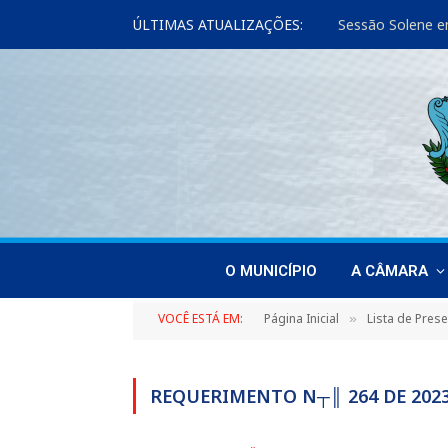
ÚLTIMAS ATUALIZAÇÕES:
Sessão Solene e
O MUNICÍPIO
A CÂMARA
VOCÊ ESTÁ EM:
Página Inicial
Lista de Pres
»
REQUERIMENTO N┬║ 264 DE 202