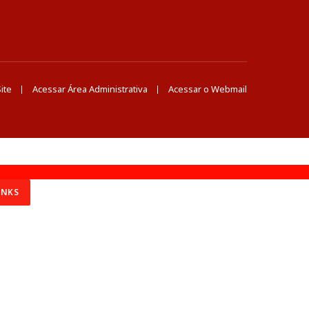
ite
Acessar Área Administrativa
Acessar o Webmail
INKS