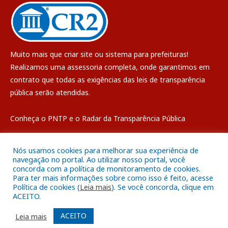
Muito mais que
criar site
ou
sistema para prefeituras
!
Realizamos uma
assessoria
completa, onde garantimos em
contrato que todas as exigências das
leis de transparência
pública
serão atendidas.
Conheça o
PNTP
e o
Radar da Transparência Pública
Nós usamos cookies para melhorar sua experiência de
navegação no portal. Ao utilizar nosso portal, você
concorda com a política de monitoramento de cookies.
Todos os direitos reservados a Câmara Municipal de Breves
Para ter mais informações sobre como isso é feito, acesse
Política de cookies (
Leia mais
). Se você concorda, clique em
ACEITO.
Mapa do Site
Acessar Área Administrativa
Acessar o Webmail
ACEITO
Leia mais