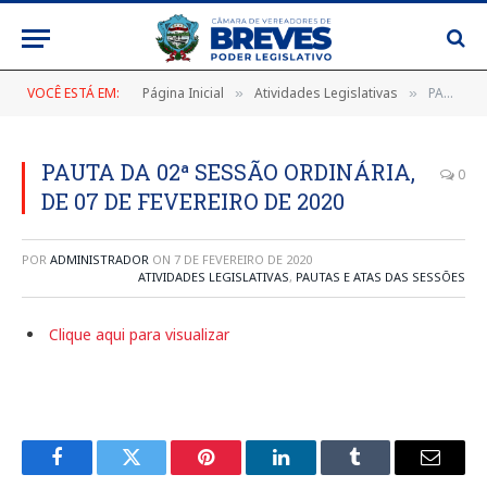
VOCÊ ESTÁ EM:
Página Inicial
Atividades Legislativas
PAUTA DA 02ª SESSÃO ORDINÁRIA, DE 07 DE FEVEREIRO DE 2020
»
»
PAUTA DA 02ª SESSÃO ORDINÁRIA,
0
DE 07 DE FEVEREIRO DE 2020
POR
ADMINISTRADOR
ON
7 DE FEVEREIRO DE 2020
ATIVIDADES LEGISLATIVAS
,
PAUTAS E ATAS DAS SESSÕES
Clique aqui para visualizar
Facebook
Twitter
Pinterest
LinkedIn
Tumblr
E-