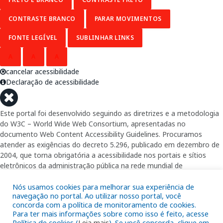
CONTRASTE BRANCO
PARAR MOVIMENTOS
FONTE LEGÍVEL
SUBLINHAR LINKS
A
A
A
cancelar acessibilidade
Declaração de acessibilidade
Este portal foi desenvolvido seguindo as diretrizes e a metodologia
do W3C – World Wide Web Consortium, apresentadas no
documento Web Content Accessibility Guidelines. Procuramos
atender as exigências do decreto 5.296, publicado em dezembro de
2004, que torna obrigatória a acessibilidade nos portais e sítios
eletrônicos da administração pública na rede mundial de
computadores para o uso das pessoas com necessidades especiais,
garantindo-lhes o pleno acesso aos conteúdos disponíveis.
Nós usamos cookies para melhorar sua experiência de
navegação no portal. Ao utilizar nosso portal, você
concorda com a política de monitoramento de cookies.
Além de validações automáticas, foram realizados testes em
Para ter mais informações sobre como isso é feito, acesse
diversos navegadores e através do utilitário de acesso a Internet do
Política de cookies (
Leia mais
). Se você concorda, clique em