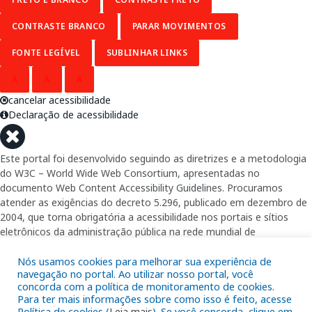
CONTRASTE BRANCO
PARAR MOVIMENTOS
FONTE LEGÍVEL
SUBLINHAR LINKS
A
A
A
cancelar acessibilidade
Declaração de acessibilidade
Este portal foi desenvolvido seguindo as diretrizes e a metodologia
do W3C – World Wide Web Consortium, apresentadas no
documento Web Content Accessibility Guidelines. Procuramos
atender as exigências do decreto 5.296, publicado em dezembro de
2004, que torna obrigatória a acessibilidade nos portais e sítios
eletrônicos da administração pública na rede mundial de
computadores para o uso das pessoas com necessidades especiais,
garantindo-lhes o pleno acesso aos conteúdos disponíveis.
Nós usamos cookies para melhorar sua experiência de
navegação no portal. Ao utilizar nosso portal, você
concorda com a política de monitoramento de cookies.
Além de validações automáticas, foram realizados testes em
Para ter mais informações sobre como isso é feito, acesse
diversos navegadores e através do utilitário de acesso a Internet do
Política de cookies (
Leia mais
). Se você concorda, clique em