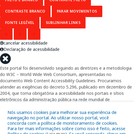
CONTRASTE BRANCO
PARAR MOVIMENTOS
FONTE LEGÍVEL
SUBLINHAR LINKS
A
A
A
cancelar acessibilidade
Declaração de acessibilidade
Este portal foi desenvolvido seguindo as diretrizes e a metodologia
do W3C – World Wide Web Consortium, apresentadas no
documento Web Content Accessibility Guidelines. Procuramos
atender as exigências do decreto 5.296, publicado em dezembro de
2004, que torna obrigatória a acessibilidade nos portais e sítios
eletrônicos da administração pública na rede mundial de
computadores para o uso das pessoas com necessidades especiais,
garantindo-lhes o pleno acesso aos conteúdos disponíveis.
Nós usamos cookies para melhorar sua experiência de
navegação no portal. Ao utilizar nosso portal, você
concorda com a política de monitoramento de cookies.
Além de validações automáticas, foram realizados testes em
Para ter mais informações sobre como isso é feito, acesse
diversos navegadores e através do utilitário de acesso a Internet do
Política de cookies (
Leia mais
). Se você concorda, clique em