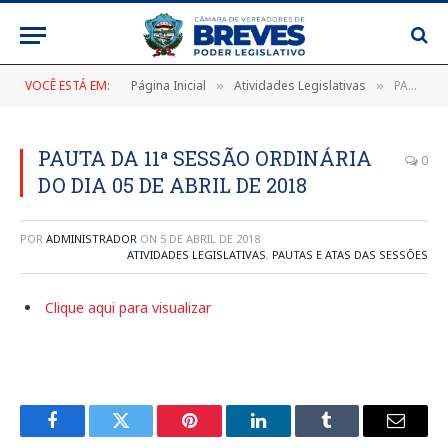
VOCÊ ESTÁ EM:
Página Inicial
Atividades Legislativas
PAUTA DA 11ª SESSÃO ORDINÁRIA DO DIA 05 DE ABRIL DE 2018
»
»
PAUTA DA 11ª SESSÃO ORDINÁRIA
0
DO DIA 05 DE ABRIL DE 2018
POR
ADMINISTRADOR
ON
5 DE ABRIL DE 2018
ATIVIDADES LEGISLATIVAS
,
PAUTAS E ATAS DAS SESSÕES
Clique aqui para visualizar
Facebook
Twitter
Pinterest
LinkedIn
Tumblr
E-