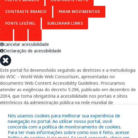
CONTRASTE BRANCO
PARAR MOVIMENTOS
FONTE LEGÍVEL
SUBLINHAR LINKS
A
A
A
cancelar acessibilidade
Declaração de acessibilidade
Este portal foi desenvolvido seguindo as diretrizes e a metodologia
do W3C – World Wide Web Consortium, apresentadas no
documento Web Content Accessibility Guidelines. Procuramos
atender as exigências do decreto 5.296, publicado em dezembro de
2004, que torna obrigatória a acessibilidade nos portais e sítios
eletrônicos da administração pública na rede mundial de
computadores para o uso das pessoas com necessidades especiais,
garantindo-lhes o pleno acesso aos conteúdos disponíveis.
Nós usamos cookies para melhorar sua experiência de
navegação no portal. Ao utilizar nosso portal, você
concorda com a política de monitoramento de cookies.
Além de validações automáticas, foram realizados testes em
Para ter mais informações sobre como isso é feito, acesse
diversos navegadores e através do utilitário de acesso a Internet do
Política de cookies (
Leia mais
). Se você concorda, clique em