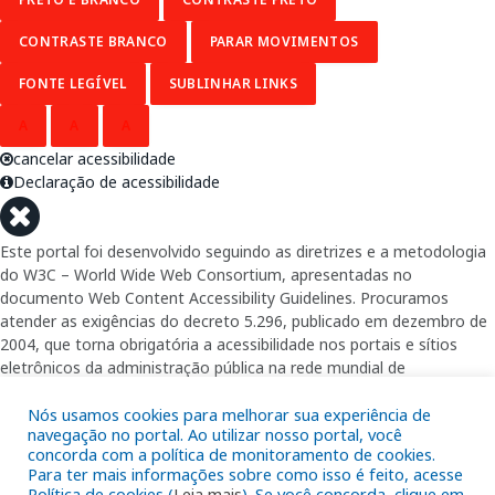
CONTRASTE BRANCO
PARAR MOVIMENTOS
FONTE LEGÍVEL
SUBLINHAR LINKS
A
A
A
cancelar acessibilidade
Declaração de acessibilidade
Este portal foi desenvolvido seguindo as diretrizes e a metodologia
do W3C – World Wide Web Consortium, apresentadas no
documento Web Content Accessibility Guidelines. Procuramos
atender as exigências do decreto 5.296, publicado em dezembro de
2004, que torna obrigatória a acessibilidade nos portais e sítios
eletrônicos da administração pública na rede mundial de
computadores para o uso das pessoas com necessidades especiais,
garantindo-lhes o pleno acesso aos conteúdos disponíveis.
Nós usamos cookies para melhorar sua experiência de
navegação no portal. Ao utilizar nosso portal, você
concorda com a política de monitoramento de cookies.
Além de validações automáticas, foram realizados testes em
Para ter mais informações sobre como isso é feito, acesse
diversos navegadores e através do utilitário de acesso a Internet do
Política de cookies (
Leia mais
). Se você concorda, clique em