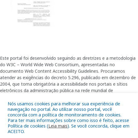
Este portal foi desenvolvido seguindo as diretrizes e a metodologia
do W3C – World Wide Web Consortium, apresentadas no
documento Web Content Accessibility Guidelines. Procuramos
atender as exigências do decreto 5.296, publicado em dezembro de
2004, que torna obrigatória a acessibilidade nos portais e sítios
eletrônicos da administração pública na rede mundial de
computadores para o uso das pessoas com necessidades especiais,
Nós usamos cookies para melhorar sua experiência de
garantindo-lhes o pleno acesso aos conteúdos disponíveis.
navegação no portal. Ao utilizar nosso portal, você
concorda com a política de monitoramento de cookies.
Para ter mais informações sobre como isso é feito, acesse
Política de cookies (
Leia mais
). Se você concorda, clique em
Além de validações automáticas, foram realizados testes em
ACEITO.
diversos navegadores e através do utilitário de acesso a Internet do