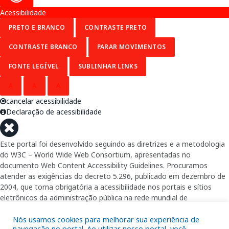
Acessibilidade
PRETO E BRANCO
CONTRASTE PRETO
CONTRASTE BRANCO
PARAR MOVIMENTOS
FONTE LEGÍVEL
SUBLINHAR LINKS
A
A
A
cancelar acessibilidade
Declaração de acessibilidade
Este portal foi desenvolvido seguindo as diretrizes e a metodologia
do W3C – World Wide Web Consortium, apresentadas no
documento Web Content Accessibility Guidelines. Procuramos
atender as exigências do decreto 5.296, publicado em dezembro de
2004, que torna obrigatória a acessibilidade nos portais e sítios
eletrônicos da administração pública na rede mundial de
computadores para o uso das pessoas com necessidades especiais,
garantindo-lhes o pleno acesso aos conteúdos disponíveis.
Nós usamos cookies para melhorar sua experiência de
navegação no portal. Ao utilizar nosso portal, você