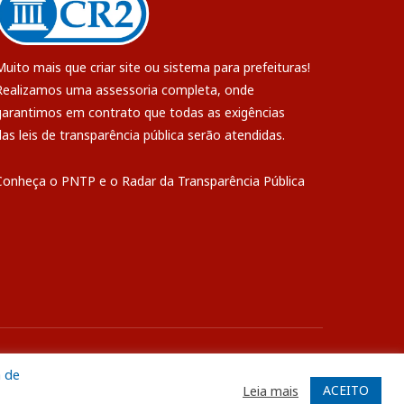
Muito mais que
criar site
ou
sistema para prefeituras
!
Realizamos uma
assessoria
completa, onde
garantimos em contrato que todas as exigências
das
leis de transparência pública
serão atendidas.
Conheça o
PNTP
e o
Radar da Transparência Pública
ite
Acessar Área Administrativa
Acessar o Webmail
a de
ACEITO
Leia mais