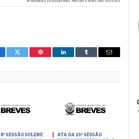
ATIVIDADES LEGISLATIVAS
,
PAUTAS E ATAS DAS SESSÕES
cebook
Twitter
Pinterest
LinkedIn
Tumblr
E-
mail
 8ª SESSÃO SOLENE
ATA DA 25ª SESSÃO