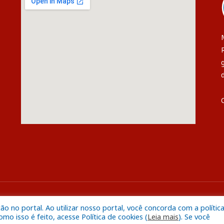
s
Mapa do S
 no portal. Ao utilizar nosso portal, você concorda com a polític
o isso é feito, acesse Política de cookies (
Leia mais
). Se você