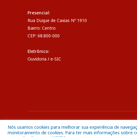
Presencial:
Rua Duque de Caxias Nº 1910
Bairro: Centro
CEP: 68.800-000
Eletrônico:
Ouvidoria
/
e-SIC
Todos os direitos reservados a Câmara Municipal de Breve
Nós usamos cookies para melhorar sua experiência de navegação
monitoramento de cookies. Para ter mais informações sobre com