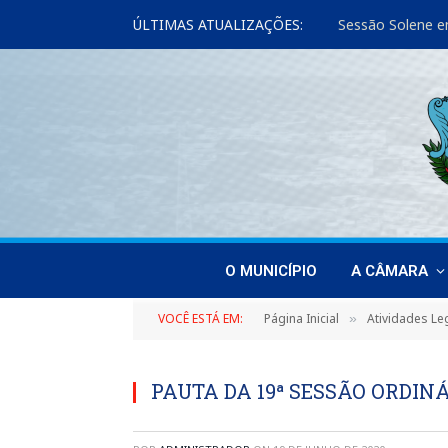
ÚLTIMAS ATUALIZAÇÕES:
Sessão Solene e
O MUNICÍPIO
A CÂMARA
VOCÊ ESTÁ EM:
Página Inicial
Atividades Leg
»
PAUTA DA 19ª SESSÃO ORDINÁR