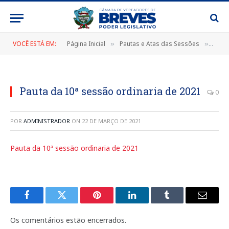
VOCÊ ESTÁ EM:
Página Inicial
Pautas e Atas das Sessões
PAUT
»
»
Pauta da 10ª sessão ordinaria de 2021
0
POR
ADMINISTRADOR
ON
22 DE MARÇO DE 2021
Pauta da 10ª sessão ordinaria de 2021
Facebook
Twitter
Pinterest
LinkedIn
Tumblr
E-
mail
Os comentários estão encerrados.