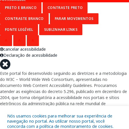
PRETO E BRANCO
CONTRASTE PRETO
CONTRASTE BRANCO
PARAR MOVIMENTOS
FONTE LEGÍVEL
SUBLINHAR LINKS
A
A
A
cancelar acessibilidade
Declaração de acessibilidade
Este portal foi desenvolvido seguindo as diretrizes e a metodologia
do W3C – World Wide Web Consortium, apresentadas no
documento Web Content Accessibility Guidelines. Procuramos
atender as exigências do decreto 5.296, publicado em dezembro de
2004, que torna obrigatória a acessibilidade nos portais e sítios
eletrônicos da administração pública na rede mundial de
computadores para o uso das pessoas com necessidades especiais,
garantindo-lhes o pleno acesso aos conteúdos disponíveis.
Nós usamos cookies para melhorar sua experiência de
navegação no portal. Ao utilizar nosso portal, você
concorda com a política de monitoramento de cookies.
Além de validações automáticas, foram realizados testes em