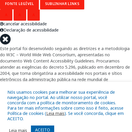
FONTE LEGÍVEL
SUBLINHAR LINKS
A
A
A
cancelar acessibilidade
Declaração de acessibilidade
Este portal foi desenvolvido seguindo as diretrizes e a metodologia
do W3C – World Wide Web Consortium, apresentadas no
documento Web Content Accessibility Guidelines. Procuramos
atender as exigências do decreto 5.296, publicado em dezembro de
2004, que torna obrigatória a acessibilidade nos portais e sítios
eletrônicos da administração pública na rede mundial de
computadores para o uso das pessoas com necessidades especiais,
Nós usamos cookies para melhorar sua experiência de
garantindo-lhes o pleno acesso aos conteúdos disponíveis.
navegação no portal. Ao utilizar nosso portal, você
concorda com a política de monitoramento de cookies.
Além de validações automáticas, foram realizados testes em
Para ter mais informações sobre como isso é feito, acesse
diversos navegadores e através do utilitário de acesso a Internet do
Política de cookies (
Leia mais
). Se você concorda, clique em
DOSVOX, sistema operacional destinado deficientes visuais.
ACEITO.
ACEITO
Leia mais