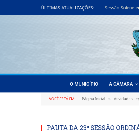
ÚLTIMAS ATUALIZAÇÕES:
Sessão Solene e
O MUNICÍPIO
A CÂMARA
VOCÊ ESTÁ EM:
Página Inicial
Atividades Leg
»
PAUTA DA 23ª SESSÃO ORDINÁR