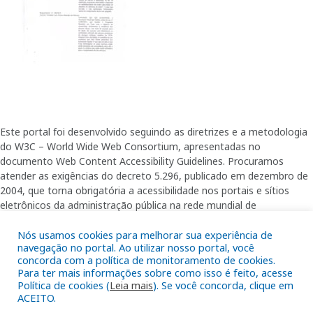
Este portal foi desenvolvido seguindo as diretrizes e a metodologia
do W3C – World Wide Web Consortium, apresentadas no
documento Web Content Accessibility Guidelines. Procuramos
atender as exigências do decreto 5.296, publicado em dezembro de
2004, que torna obrigatória a acessibilidade nos portais e sítios
eletrônicos da administração pública na rede mundial de
computadores para o uso das pessoas com necessidades especiais,
Nós usamos cookies para melhorar sua experiência de
garantindo-lhes o pleno acesso aos conteúdos disponíveis.
navegação no portal. Ao utilizar nosso portal, você
concorda com a política de monitoramento de cookies.
Para ter mais informações sobre como isso é feito, acesse
Política de cookies (
Leia mais
). Se você concorda, clique em
Além de validações automáticas, foram realizados testes em
ACEITO.
diversos navegadores e através do utilitário de acesso a Internet do