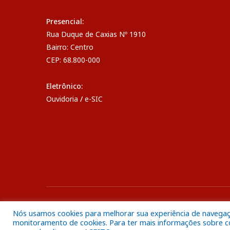
Presencial:
Rua Duque de Caxias Nº 1910
Bairro: Centro
CEP: 68.800-000
Eletrônico:
Ouvidoria
/
e-SIC
Todos os direitos reservados a Câmara Municipal de Breve
Nós usamos cookies para melhorar sua experiência de navegação
monitoramento de cookies. Para ter mais informações sobre com