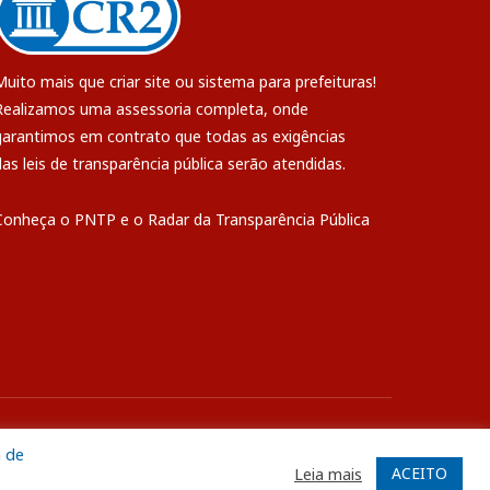
Muito mais que
criar site
ou
sistema para prefeituras
!
Realizamos uma
assessoria
completa, onde
garantimos em contrato que todas as exigências
das
leis de transparência pública
serão atendidas.
Conheça o
PNTP
e o
Radar da Transparência Pública
ite
Acessar Área Administrativa
Acessar o Webmail
a de
ACEITO
Leia mais