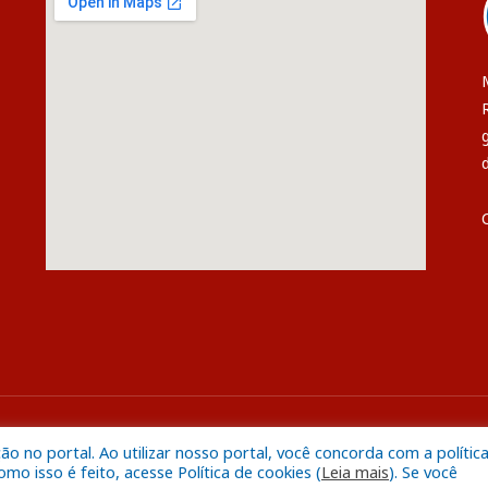
s
Mapa do S
 no portal. Ao utilizar nosso portal, você concorda com a polític
o isso é feito, acesse Política de cookies (
Leia mais
). Se você