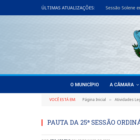
ÚLTIMAS ATUALIZAÇÕES:
Sessão Solene e
O MUNICÍPIO
A CÂMARA
VOCÊ ESTÁ EM:
Página Inicial
Atividades Leg
»
PAUTA DA 25ª SESSÃO ORDINÁR