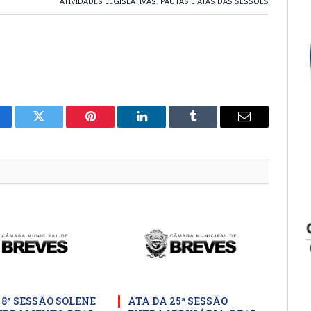
ATIVIDADES LEGISLATIVAS
,
PAUTAS E ATAS DAS SESSÕES
cebook
Twitter
Pinterest
LinkedIn
Tumblr
E-
mail
 8ª SESSÃO SOLENE
ATA DA 25ª SESSÃO