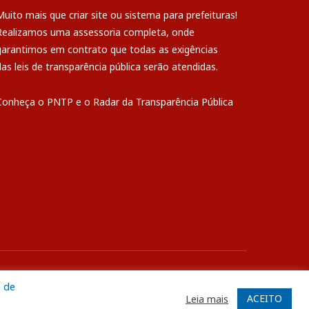
Muito mais que
criar site
ou
sistema para prefeituras
!
Realizamos uma
assessoria
completa, onde
garantimos em contrato que todas as exigências
das
leis de transparência pública
serão atendidas.
Conheça o
PNTP
e o
Radar da Transparência Pública
ite
Acessar Área Administrativa
Acessar o Webmail
a de
ACEITO
Leia mais