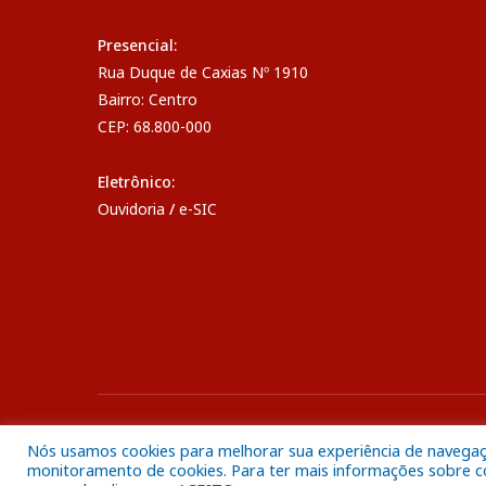
Presencial:
Rua Duque de Caxias Nº 1910
Bairro: Centro
CEP: 68.800-000
Eletrônico:
Ouvidoria
/
e-SIC
Todos os direitos reservados a Câmara Municipal de Breve
Nós usamos cookies para melhorar sua experiência de navegação
monitoramento de cookies. Para ter mais informações sobre com