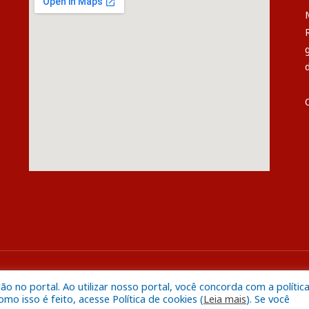
s
Mapa do S
 no portal. Ao utilizar nosso portal, você concorda com a polític
o isso é feito, acesse Política de cookies (
Leia mais
). Se você