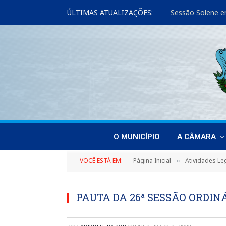
ÚLTIMAS ATUALIZAÇÕES:
Sessão Solene e
O MUNICÍPIO
A CÂMARA
VOCÊ ESTÁ EM:
Página Inicial
Atividades Leg
»
PAUTA DA 26ª SESSÃO ORDINÁR