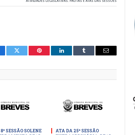
ATIVIDADES LEGISLATIVAS
,
PAUTAS E ATAS DAS SESSÕES
cebook
Twitter
Pinterest
LinkedIn
Tumblr
E-
mail
 8ª SESSÃO SOLENE
ATA DA 25ª SESSÃO