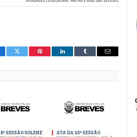
ATIVIDADES LEGISLATIVAS
,
PAUTAS E ATAS DAS SESSÕES
cebook
Twitter
Pinterest
LinkedIn
Tumblr
E-
mail
 8ª SESSÃO SOLENE
ATA DA 25ª SESSÃO