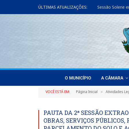
ÚLTIMAS ATUALIZAÇÕES:
Sessão Solene e
O MUNICÍPIO
A CÂMARA
VOCÊ ESTÁ EM:
Página Inicial
Atividades Leg
»
PAUTA DA 2ª SESSÃO EXTRA
OBRAS, SERVIÇOS PÚBLICOS,
PARCELAMENTO DO SOLO E AG