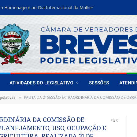
m Homenagem ao Dia Internacional da Mulher
ATIVIDADES DO LEGISLATIVO
SESSÕES
ATEND
islativas
PAUTA DA 2ª SESSÃO EXTRAORDINÁRIA DA COMISSÃO DE OBRAS, SERVIÇOS PÚBLICOS, PLANEJAMENTO, USO, OC
»
ORDINÁRIA DA COMISSÃO DE
0
 PLANEJAMENTO, USO, OCUPAÇÃO E
RICULTURA, REALIZADA 31 DE