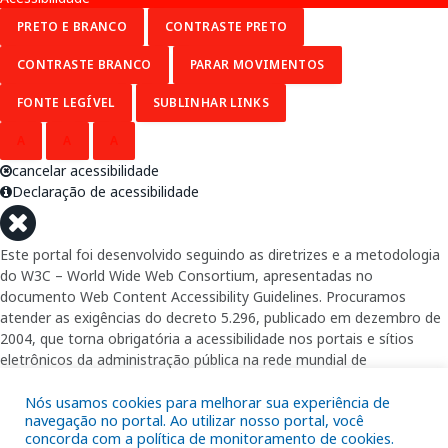
PRETO E BRANCO
CONTRASTE PRETO
CONTRASTE BRANCO
PARAR MOVIMENTOS
FONTE LEGÍVEL
SUBLINHAR LINKS
A
A
A
cancelar acessibilidade
Declaração de acessibilidade
Este portal foi desenvolvido seguindo as diretrizes e a metodologia
do W3C – World Wide Web Consortium, apresentadas no
documento Web Content Accessibility Guidelines. Procuramos
atender as exigências do decreto 5.296, publicado em dezembro de
2004, que torna obrigatória a acessibilidade nos portais e sítios
eletrônicos da administração pública na rede mundial de
computadores para o uso das pessoas com necessidades especiais,
garantindo-lhes o pleno acesso aos conteúdos disponíveis.
Nós usamos cookies para melhorar sua experiência de
navegação no portal. Ao utilizar nosso portal, você
concorda com a política de monitoramento de cookies.
Além de validações automáticas, foram realizados testes em