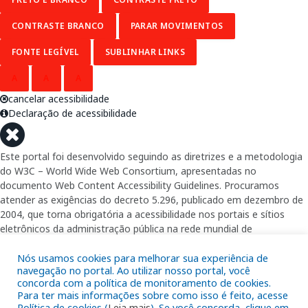
CONTRASTE BRANCO
PARAR MOVIMENTOS
FONTE LEGÍVEL
SUBLINHAR LINKS
A
A
A
cancelar acessibilidade
Declaração de acessibilidade
Este portal foi desenvolvido seguindo as diretrizes e a metodologia
do W3C – World Wide Web Consortium, apresentadas no
documento Web Content Accessibility Guidelines. Procuramos
atender as exigências do decreto 5.296, publicado em dezembro de
2004, que torna obrigatória a acessibilidade nos portais e sítios
eletrônicos da administração pública na rede mundial de
computadores para o uso das pessoas com necessidades especiais,
garantindo-lhes o pleno acesso aos conteúdos disponíveis.
Nós usamos cookies para melhorar sua experiência de
navegação no portal. Ao utilizar nosso portal, você
concorda com a política de monitoramento de cookies.
Além de validações automáticas, foram realizados testes em
Para ter mais informações sobre como isso é feito, acesse
diversos navegadores e através do utilitário de acesso a Internet do
Política de cookies (
Leia mais
). Se você concorda, clique em