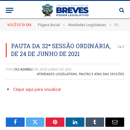
VOCÊ ESTÁ EM:
Página Inicial
Atividades Legislativas
PAUTA DA 32ª SESSÃO ORDINÁRIA, DE 24 DE JUNHO DE 2021
»
»
PAUTA DA 32ª SESSÃO ORDINÁRIA,
0
DE 24 DE JUNHO DE 2021
POR
CR2-ADMIN2
ON
24 DE JUNHO DE 2021
ATIVIDADES LEGISLATIVAS
,
PAUTAS E ATAS DAS SESSÕES
Clique aqui para visualizar
Facebook
Twitter
Pinterest
LinkedIn
Tumblr
E-