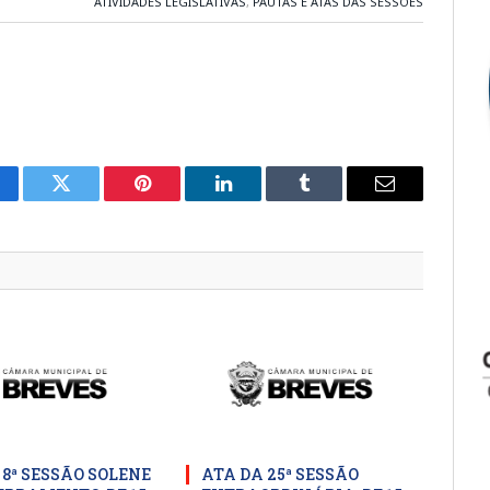
ATIVIDADES LEGISLATIVAS
,
PAUTAS E ATAS DAS SESSÕES
cebook
Twitter
Pinterest
LinkedIn
Tumblr
E-
mail
 8ª SESSÃO SOLENE
ATA DA 25ª SESSÃO