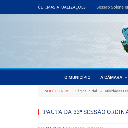
ÚLTIMAS ATUALIZAÇÕES:
Sessão Solene e
O MUNICÍPIO
A CÂMARA
VOCÊ ESTÁ EM:
Página Inicial
Atividades Leg
»
PAUTA DA 33ª SESSÃO ORDINÁ