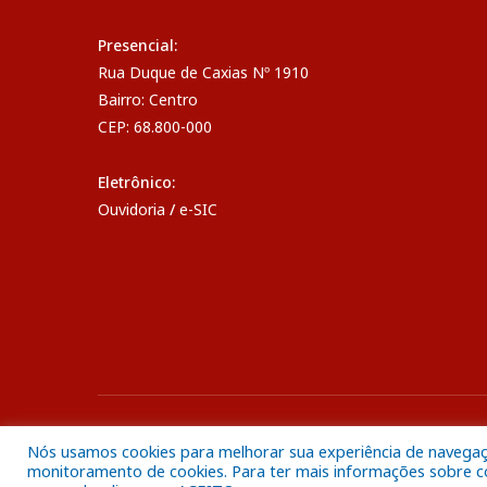
Presencial:
Rua Duque de Caxias Nº 1910
Bairro: Centro
CEP: 68.800-000
Eletrônico:
Ouvidoria
/
e-SIC
Todos os direitos reservados a Câmara Municipal de Breve
Nós usamos cookies para melhorar sua experiência de navegação
monitoramento de cookies. Para ter mais informações sobre com