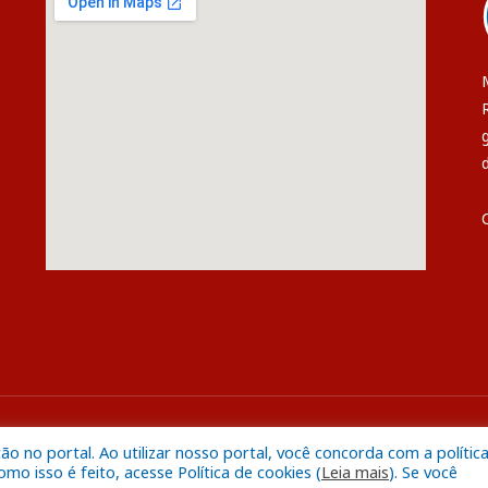
s
Mapa do S
 no portal. Ao utilizar nosso portal, você concorda com a polític
o isso é feito, acesse Política de cookies (
Leia mais
). Se você