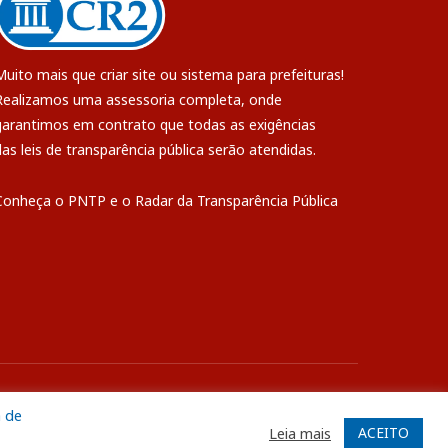
Muito mais que
criar site
ou
sistema para prefeituras
!
Realizamos uma
assessoria
completa, onde
garantimos em contrato que todas as exigências
das
leis de transparência pública
serão atendidas.
Conheça o
PNTP
e o
Radar da Transparência Pública
ite
Acessar Área Administrativa
Acessar o Webmail
a de
ACEITO
Leia mais