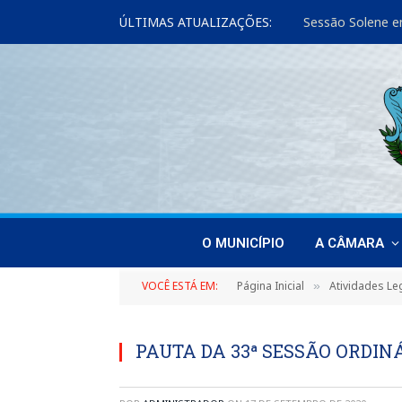
ÚLTIMAS ATUALIZAÇÕES:
Sessão Solene e
O MUNICÍPIO
A CÂMARA
VOCÊ ESTÁ EM:
Página Inicial
Atividades Leg
»
PAUTA DA 33ª SESSÃO ORDINÁ