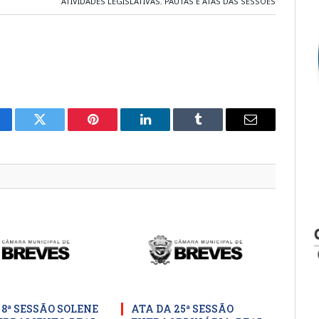
ATIVIDADES LEGISLATIVAS
,
PAUTAS E ATAS DAS SESSÕES
cebook
Twitter
Pinterest
LinkedIn
Tumblr
E-
mail
 8ª SESSÃO SOLENE
ATA DA 25ª SESSÃO