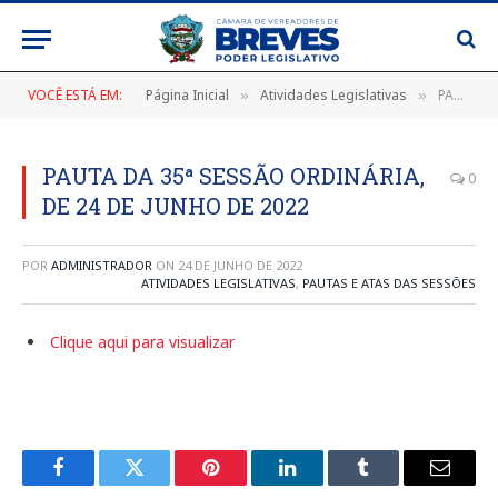
VOCÊ ESTÁ EM:
Página Inicial
Atividades Legislativas
PAUTA DA 35ª SESSÃO ORDINÁRIA, DE 24 DE JUNHO DE 2022
»
»
PAUTA DA 35ª SESSÃO ORDINÁRIA,
0
DE 24 DE JUNHO DE 2022
POR
ADMINISTRADOR
ON
24 DE JUNHO DE 2022
ATIVIDADES LEGISLATIVAS
,
PAUTAS E ATAS DAS SESSÕES
Clique aqui para visualizar
Facebook
Twitter
Pinterest
LinkedIn
Tumblr
E-