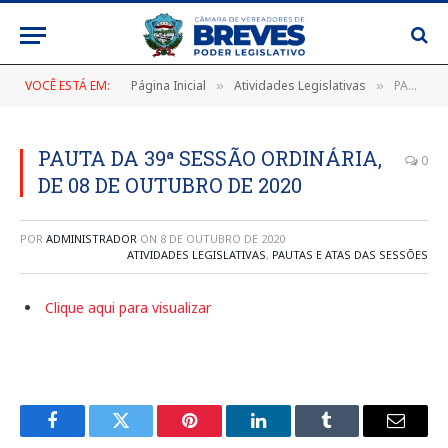
VOCÊ ESTÁ EM:
Página Inicial
Atividades Legislativas
PAUTA DA 39ª SESSÃO ORDINÁRIA, DE 08 DE OUTUBRO DE 2020
»
»
PAUTA DA 39ª SESSÃO ORDINÁRIA,
0
DE 08 DE OUTUBRO DE 2020
POR
ADMINISTRADOR
ON
8 DE OUTUBRO DE 2020
ATIVIDADES LEGISLATIVAS
,
PAUTAS E ATAS DAS SESSÕES
Clique aqui para visualizar
Facebook
Twitter
Pinterest
LinkedIn
Tumblr
E-