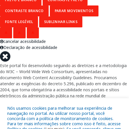
CONTRASTE BRANCO
PARAR MOVIMENTOS
FONTE LEGÍVEL
SUBLINHAR LINKS
A
A
A
cancelar acessibilidade
Declaração de acessibilidade
Este portal foi desenvolvido seguindo as diretrizes e a metodologia
do W3C – World Wide Web Consortium, apresentadas no
documento Web Content Accessibility Guidelines. Procuramos
atender as exigências do decreto 5.296, publicado em dezembro de
2004, que torna obrigatória a acessibilidade nos portais e sítios
eletrônicos da administração pública na rede mundial de
computadores para o uso das pessoas com necessidades especiais,
garantindo-lhes o pleno acesso aos conteúdos disponíveis.
Nós usamos cookies para melhorar sua experiência de
navegação no portal. Ao utilizar nosso portal, você
concorda com a política de monitoramento de cookies.
Além de validações automáticas, foram realizados testes em
Para ter mais informações sobre como isso é feito, acesse
diversos navegadores e através do utilitário de acesso a Internet do
Política de cookies (
Leia mais
). Se você concorda, clique em