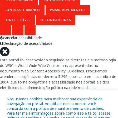
CONTRASTE BRANCO
PARAR MOVIMENTOS
FONTE LEGÍVEL
SUBLINHAR LINKS
A
A
A
cancelar acessibilidade
Declaração de acessibilidade
Este portal foi desenvolvido seguindo as diretrizes e a metodologia
do W3C – World Wide Web Consortium, apresentadas no
documento Web Content Accessibility Guidelines. Procuramos
atender as exigências do decreto 5.296, publicado em dezembro de
2004, que torna obrigatória a acessibilidade nos portais e sítios
eletrônicos da administração pública na rede mundial de
computadores para o uso das pessoas com necessidades especiais,
garantindo-lhes o pleno acesso aos conteúdos disponíveis.
Nós usamos cookies para melhorar sua experiência de
navegação no portal. Ao utilizar nosso portal, você
concorda com a política de monitoramento de cookies.
Além de validações automáticas, foram realizados testes em
Para ter mais informações sobre como isso é feito, acesse
diversos navegadores e através do utilitário de acesso a Internet do
Política de cookies (
Leia mais
). Se você concorda, clique em