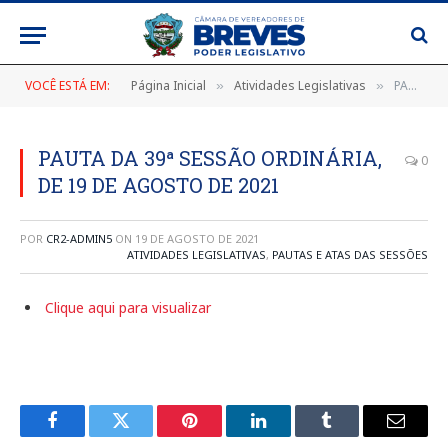
VOCÊ ESTÁ EM:
Página Inicial
Atividades Legislativas
PAUTA DA 39ª SESSÃO ORDINÁRIA, DE 19 DE AGOSTO DE 2021
»
»
PAUTA DA 39ª SESSÃO ORDINÁRIA,
0
DE 19 DE AGOSTO DE 2021
POR
CR2-ADMIN5
ON
19 DE AGOSTO DE 2021
ATIVIDADES LEGISLATIVAS
,
PAUTAS E ATAS DAS SESSÕES
Clique aqui para visualizar
Facebook
Twitter
Pinterest
LinkedIn
Tumblr
E-