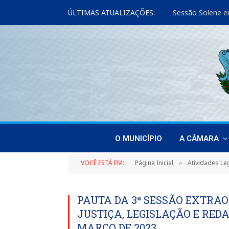
ÚLTIMAS ATUALIZAÇÕES:
Sessão Solene e
O MUNICÍPIO
A CÂMARA
VOCÊ ESTÁ EM:
Página Inicial
Atividades Leg
»
PAUTA DA 3ª SESSÃO EXTRA
JUSTIÇA, LEGISLAÇÃO E REDA
MARÇO DE 2023