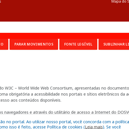
s
Mapa do S
CO
PARAR MOVIMENTOS
FONTE LEGÍVEL
SUBLINHAR L
ia do W3C – World Wide Web Consortium, apresentadas no documento 
na obrigatória a acessibilidade nos portais e sítios eletrônicos da
cesso aos conteúdos disponíveis.
s navegadores e através do utilitário de acesso a Internet do DOSVO
 no portal. Ao utilizar nosso portal, você concorda com a polític
o isso é feito, acesse Política de cookies (
Leia mais
). Se você