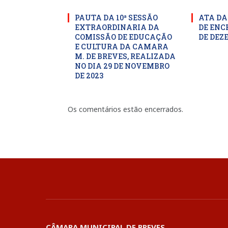
PAUTA DA 10ª SESSÃO
ATA DA
EXTRAORDINARIA DA
DE ENC
COMISSÃO DE EDUCAÇÃO
DE DEZ
E CULTURA DA CAMARA
M. DE BREVES, REALIZADA
NO DIA 29 DE NOVEMBRO
DE 2023
Os comentários estão encerrados.
CÂMARA MUNICIPAL DE BREVES