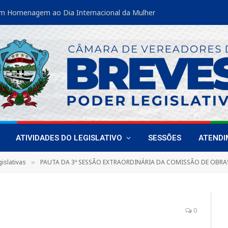
m Homenagem ao Dia Internacional da Mulher
ATIVIDADES DO LEGISLATIVO
SESSÕES
ATEND
islativas
PAUTA DA 3ª SESSÃO EXTRAORDINÁRIA DA COMISSÃO DE OBRAS, SERVIÇOS PÚBLICOS, PLANEJAMENTO, USO, OCUPA
»
0