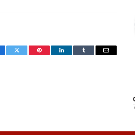
cebook
Twitter
Pinterest
LinkedIn
Tumblr
E-
mail