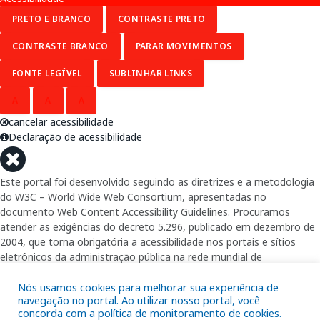
PRETO E BRANCO
CONTRASTE PRETO
CONTRASTE BRANCO
PARAR MOVIMENTOS
FONTE LEGÍVEL
SUBLINHAR LINKS
A
A
A
cancelar acessibilidade
Declaração de acessibilidade
Este portal foi desenvolvido seguindo as diretrizes e a metodologia
do W3C – World Wide Web Consortium, apresentadas no
documento Web Content Accessibility Guidelines. Procuramos
atender as exigências do decreto 5.296, publicado em dezembro de
2004, que torna obrigatória a acessibilidade nos portais e sítios
eletrônicos da administração pública na rede mundial de
computadores para o uso das pessoas com necessidades especiais,
garantindo-lhes o pleno acesso aos conteúdos disponíveis.
Nós usamos cookies para melhorar sua experiência de
navegação no portal. Ao utilizar nosso portal, você
concorda com a política de monitoramento de cookies.
Além de validações automáticas, foram realizados testes em