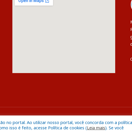
s
Mapa do S
 no portal. Ao utilizar nosso portal, você concorda com a polític
o isso é feito, acesse Política de cookies (
Leia mais
). Se você