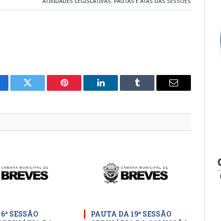
ATIVIDADES LEGISLATIVAS
,
PAUTAS E ATAS DAS SESSÕES
cebook
Twitter
Pinterest
LinkedIn
Tumblr
E-
mail
 6ª SESSÃO
PAUTA DA 19ª SESSÃO