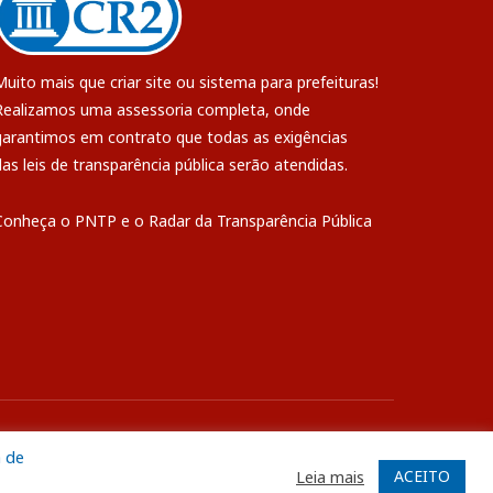
Muito mais que
criar site
ou
sistema para prefeituras
!
Realizamos uma
assessoria
completa, onde
garantimos em contrato que todas as exigências
das
leis de transparência pública
serão atendidas.
Conheça o
PNTP
e o
Radar da Transparência Pública
ite
Acessar Área Administrativa
Acessar o Webmail
a de
ACEITO
Leia mais