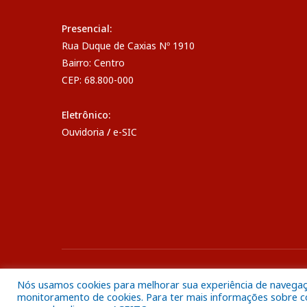
Presencial:
Rua Duque de Caxias Nº 1910
Bairro: Centro
CEP: 68.800-000
Eletrônico:
Ouvidoria
/
e-SIC
Todos os direitos reservados a Câmara Municipal de Breve
Nós usamos cookies para melhorar sua experiência de navegação
monitoramento de cookies. Para ter mais informações sobre com