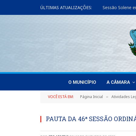
ÚLTIMAS ATUALIZAÇÕES:
Sessão Solene e
O MUNICÍPIO
A CÂMARA
VOCÊ ESTÁ EM:
Página Inicial
Atividades Leg
»
PAUTA DA 46ª SESSÃO ORDINÁ