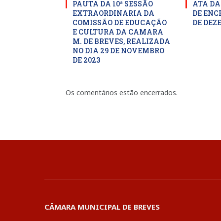
PAUTA DA 10ª SESSÃO
ATA DA
EXTRAORDINARIA DA
DE ENC
COMISSÃO DE EDUCAÇÃO
DE DEZ
E CULTURA DA CAMARA
M. DE BREVES, REALIZADA
NO DIA 29 DE NOVEMBRO
DE 2023
Os comentários estão encerrados.
CÂMARA MUNICIPAL DE BREVES