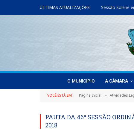
ÚLTIMAS ATUALIZAÇÕES:
Sessão Solene e
O MUNICÍPIO
A CÂMARA
VOCÊ ESTÁ EM:
Página Inicial
Atividades Leg
»
PAUTA DA 46ª SESSÃO ORDINÁ
2018