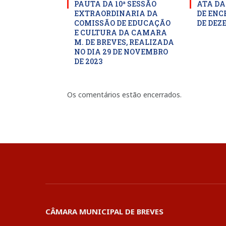
PAUTA DA 10ª SESSÃO
ATA DA
EXTRAORDINARIA DA
DE ENC
COMISSÃO DE EDUCAÇÃO
DE DEZ
E CULTURA DA CAMARA
M. DE BREVES, REALIZADA
NO DIA 29 DE NOVEMBRO
DE 2023
Os comentários estão encerrados.
CÂMARA MUNICIPAL DE BREVES