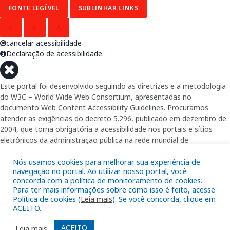
FONTE LEGÍVEL
SUBLINHAR LINKS
A
A
A
cancelar acessibilidade
Declaração de acessibilidade
Este portal foi desenvolvido seguindo as diretrizes e a metodologia
do W3C – World Wide Web Consortium, apresentadas no
documento Web Content Accessibility Guidelines. Procuramos
atender as exigências do decreto 5.296, publicado em dezembro de
2004, que torna obrigatória a acessibilidade nos portais e sítios
eletrônicos da administração pública na rede mundial de
computadores para o uso das pessoas com necessidades especiais,
garantindo-lhes o pleno acesso aos conteúdos disponíveis.
Nós usamos cookies para melhorar sua experiência de
navegação no portal. Ao utilizar nosso portal, você
concorda com a política de monitoramento de cookies.
Além de validações automáticas, foram realizados testes em
Para ter mais informações sobre como isso é feito, acesse
diversos navegadores e através do utilitário de acesso a Internet do
Política de cookies (
Leia mais
). Se você concorda, clique em
DOSVOX, sistema operacional destinado deficientes visuais.
ACEITO.
ACEITO
Leia mais