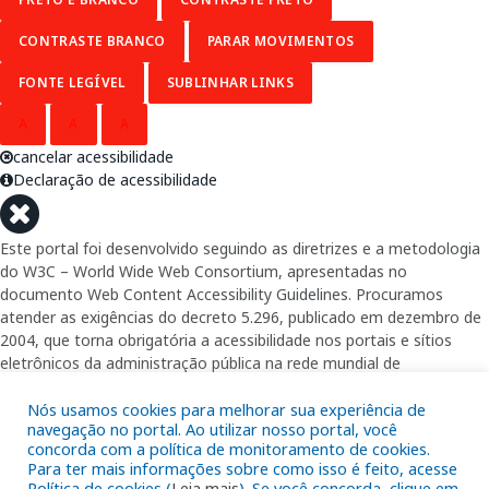
CONTRASTE BRANCO
PARAR MOVIMENTOS
FONTE LEGÍVEL
SUBLINHAR LINKS
A
A
A
cancelar acessibilidade
Declaração de acessibilidade
Este portal foi desenvolvido seguindo as diretrizes e a metodologia
do W3C – World Wide Web Consortium, apresentadas no
documento Web Content Accessibility Guidelines. Procuramos
atender as exigências do decreto 5.296, publicado em dezembro de
2004, que torna obrigatória a acessibilidade nos portais e sítios
eletrônicos da administração pública na rede mundial de
computadores para o uso das pessoas com necessidades especiais,
garantindo-lhes o pleno acesso aos conteúdos disponíveis.
Nós usamos cookies para melhorar sua experiência de
navegação no portal. Ao utilizar nosso portal, você
concorda com a política de monitoramento de cookies.
Além de validações automáticas, foram realizados testes em
Para ter mais informações sobre como isso é feito, acesse
diversos navegadores e através do utilitário de acesso a Internet do
Política de cookies (
Leia mais
). Se você concorda, clique em