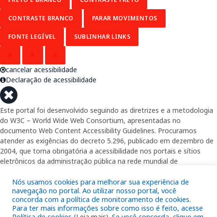
CONTRASTE BRANCO
PARAR MOVIMENTOS
FONTE LEGÍVEL
SUBLINHAR LINKS
A
A
A
cancelar acessibilidade
Declaração de acessibilidade
Este portal foi desenvolvido seguindo as diretrizes e a metodologia
do W3C – World Wide Web Consortium, apresentadas no
documento Web Content Accessibility Guidelines. Procuramos
atender as exigências do decreto 5.296, publicado em dezembro de
2004, que torna obrigatória a acessibilidade nos portais e sítios
eletrônicos da administração pública na rede mundial de
computadores para o uso das pessoas com necessidades especiais,
garantindo-lhes o pleno acesso aos conteúdos disponíveis.
Nós usamos cookies para melhorar sua experiência de
navegação no portal. Ao utilizar nosso portal, você
concorda com a política de monitoramento de cookies.
Além de validações automáticas, foram realizados testes em
Para ter mais informações sobre como isso é feito, acesse
diversos navegadores e através do utilitário de acesso a Internet do
Política de cookies (
Leia mais
). Se você concorda, clique em