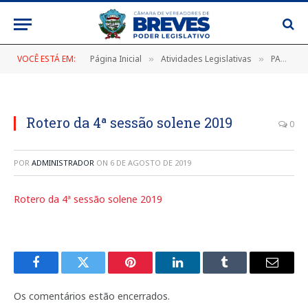
VOCÊ ESTÁ EM:
Página Inicial
Atividades Legislativas
PAUTA DA 4ª SESSÃO SOLENE, DE 02 DE AGOSTO DE 2019
»
»
Rotero da 4ª sessão solene 2019
0
POR
ADMINISTRADOR
ON
6 DE AGOSTO DE 2019
Rotero da 4ª sessão solene 2019
Facebook
Twitter
Pinterest
LinkedIn
Tumblr
E-
mail
Os comentários estão encerrados.