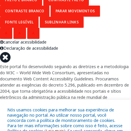
CONTRASTE BRANCO
PARAR MOVIMENTOS
FONTE LEGÍVEL
SUBLINHAR LINKS
A
A
A
cancelar acessibilidade
Declaração de acessibilidade
Este portal foi desenvolvido seguindo as diretrizes e a metodologia
do W3C – World Wide Web Consortium, apresentadas no
documento Web Content Accessibility Guidelines. Procuramos
atender as exigências do decreto 5.296, publicado em dezembro de
2004, que torna obrigatória a acessibilidade nos portais e sítios
eletrônicos da administração pública na rede mundial de
computadores para o uso das pessoas com necessidades especiais,
garantindo-lhes o pleno acesso aos conteúdos disponíveis.
Nós usamos cookies para melhorar sua experiência de
navegação no portal. Ao utilizar nosso portal, você
concorda com a política de monitoramento de cookies.
Além de validações automáticas, foram realizados testes em
Para ter mais informações sobre como isso é feito, acesse
diversos navegadores e através do utilitário de acesso a Internet do
Política de cookies (
Leia mais
). Se você concorda, clique em