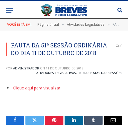
VOCÊ ESTÁ EM:
Página Inicial
Atividades Legislativas
PAUTA DA 51ª SESSÃO ORDINÁRIA DO DIA 11 DE OUTUBRO DE 2018
»
»
PAUTA DA 51ª SESSÃO ORDINÁRIA
0
DO DIA 11 DE OUTUBRO DE 2018
POR
ADMINISTRADOR
ON
11 DE OUTUBRO DE 2018
ATIVIDADES LEGISLATIVAS
,
PAUTAS E ATAS DAS SESSÕES
Clique aqui para visualizar
Facebook
Twitter
Pinterest
LinkedIn
Tumblr
E-