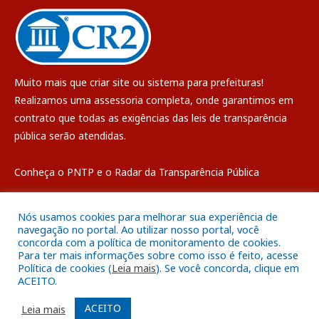
Muito mais que
criar site
ou
sistema para prefeituras
!
Realizamos uma
assessoria
completa, onde garantimos em
contrato que todas as exigências das
leis de transparência
pública
serão atendidas.
Conheça o
PNTP
e o
Radar da Transparência Pública
Nós usamos cookies para melhorar sua experiência de
navegação no portal. Ao utilizar nosso portal, você
concorda com a política de monitoramento de cookies.
Todos os direitos reservados a Câmara Municipal de Breves
Para ter mais informações sobre como isso é feito, acesse
Política de cookies (
Leia mais
). Se você concorda, clique em
ACEITO.
Mapa do Site
Acessar Área Administrativa
Acessar o Webmail
ACEITO
Leia mais