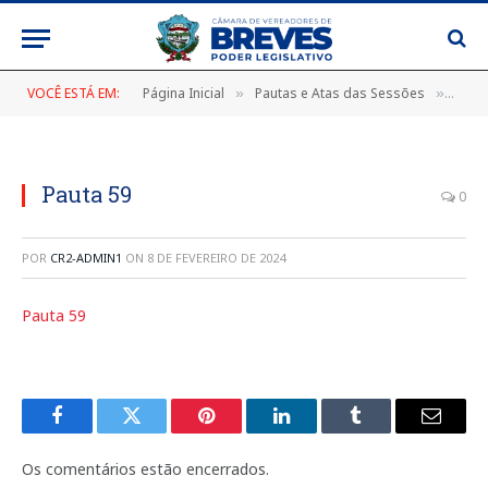
VOCÊ ESTÁ EM:
Página Inicial
Pautas e Atas das Sessões
PAUT
»
»
Pauta 59
0
POR
CR2-ADMIN1
ON
8 DE FEVEREIRO DE 2024
Pauta 59
Facebook
Twitter
Pinterest
LinkedIn
Tumblr
E-
mail
Os comentários estão encerrados.